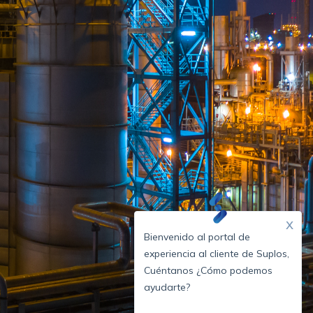
x
Bienvenido al portal de
experiencia al cliente de Suplos,
Cuéntanos ¿Cómo podemos
ayudarte?